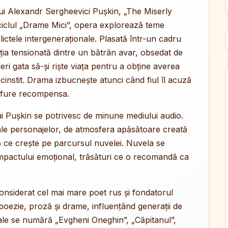
 lui Alexandr Sergheevici Pușkin, „The Miserly
 ciclul „Drame Mici”, opera explorează teme
ictele intergeneraționale. Plasată într-un cadru
ia tensionată dintre un bătrân avar, obsedat de
eri gata să-și riște viața pentru a obține averea
cinstit. Drama izbucnește atunci când fiul îl acuză
-i fure recompensa.
l lui Pușkin se potrivesc de minune mediului audio.
ice ale personajelor, de atmosfera apăsătoare creată
ă ce crește pe parcursul nuvelei. Nuvela se
 impactului emoțional, trăsături ce o recomandă ca
nsiderat cel mai mare poet rus și fondatorul
poezie, proză și drame, influențând generații de
 sale se numără „Evgheni Oneghin”, „Căpitanul”,