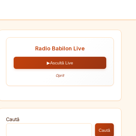
Radio Babilon Live
▶
Ascultă Live
Oprit
Caută
Caută