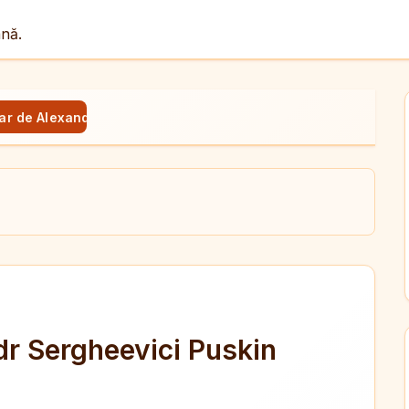
ână.
ar de Alexandr Sergheevici Puskin
ul
X
dit
dr Sergheevici Puskin