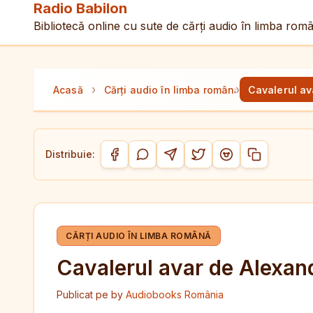
Radio Babilon
Bibliotecă online cu sute de cărți audio în limba rom
›
›
Acasă
Cărți audio în limba română
Cavalerul av
Distribuie:
Copiază link-
Distribuie pe Facebook
Distribuie pe WhatsApp
Distribuie pe Telegram
Distribuie pe Twitter/
Distribuie pe Red
CĂRȚI AUDIO ÎN LIMBA ROMÂNĂ
Cavalerul avar de Alexan
Publicat pe
by
Audiobooks România