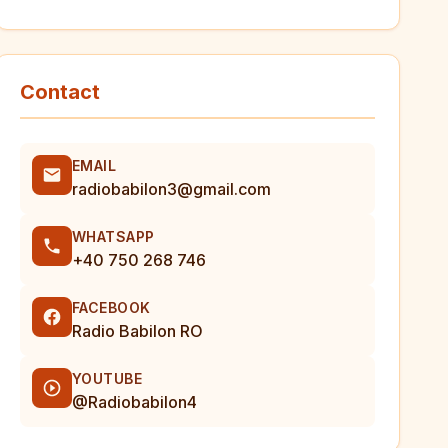
Contact
EMAIL
radiobabilon3@gmail.com
WHATSAPP
+40 750 268 746
FACEBOOK
Radio Babilon RO
YOUTUBE
@Radiobabilon4