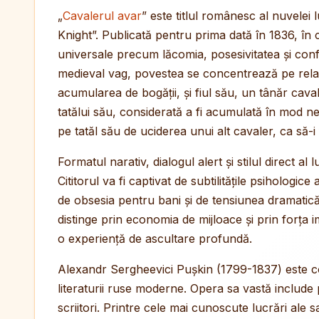
„
Cavalerul avar
” este titlul românesc al nuvelei
Knight”. Publicată pentru prima dată în 1836, în
universale precum lăcomia, posesivitatea și confl
medieval vag, povestea se concentrează pe relaț
acumularea de bogății, și fiul său, un tânăr caval
tatălui său, considerată a fi acumulată în mod ne
pe tatăl său de uciderea unui alt cavaler, ca să
Formatul narativ, dialogul alert și stilul direct a
Cititorul va fi captivat de subtilitățile psiholog
de obsesia pentru bani și de tensiunea dramatic
distinge prin economia de mijloace și prin forța
o experiență de ascultare profundă.
Alexandr Sergheevici Pușkin (1799-1837) este co
literaturii ruse moderne. Opera sa vastă include 
scriitori. Printre cele mai cunoscute lucrări ale