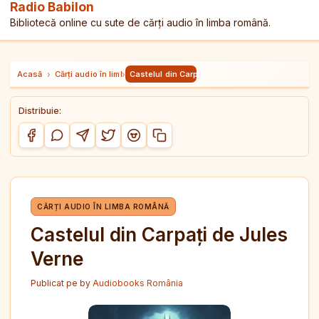
Radio Babilon
Bibliotecă online cu sute de cărți audio în limba română.
Acasă
›
Cărți audio în limba română
›
Castelul din Carpați de Jules Verne
Distribuie:
Copiază link-ul
Distribuie pe Facebook
Distribuie pe WhatsApp
Distribuie pe Telegram
Distribuie pe Twitter/X
Distribuie pe Reddit
CĂRȚI AUDIO ÎN LIMBA ROMÂNĂ
Castelul din Carpați de Jules
Verne
Publicat pe
by
Audiobooks România