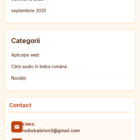
septembrie 2025
Categorii
Aplicație web
Cărți audio în limba română
Noutăți
Contact
EMAIL
radiobabilon3@gmail.com