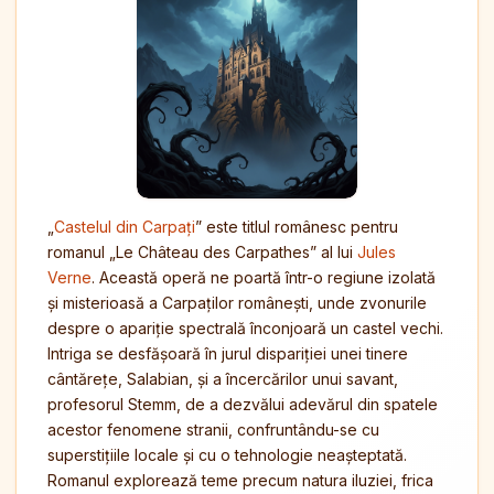
„
Castelul din Carpați
” este titlul românesc pentru
romanul „Le Château des Carpathes” al lui
Jules
Verne
. Această operă ne poartă într-o regiune izolată
și misterioasă a Carpaților românești, unde zvonurile
despre o apariție spectrală înconjoară un castel vechi.
Intriga se desfășoară în jurul dispariției unei tinere
cântărețe, Salabian, și a încercărilor unui savant,
profesorul Stemm, de a dezvălui adevărul din spatele
acestor fenomene stranii, confruntându-se cu
superstițiile locale și cu o tehnologie neașteptată.
Romanul explorează teme precum natura iluziei, frica