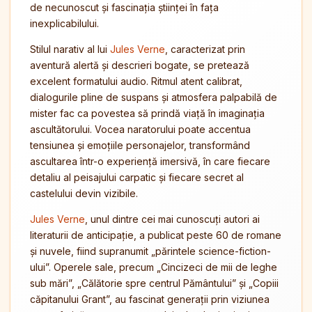
de necunoscut și fascinația științei în fața
inexplicabilului.
Stilul narativ al lui
Jules Verne
, caracterizat prin
aventură alertă și descrieri bogate, se pretează
excelent formatului audio. Ritmul atent calibrat,
dialogurile pline de suspans și atmosfera palpabilă de
mister fac ca povestea să prindă viață în imaginația
ascultătorului. Vocea naratorului poate accentua
tensiunea și emoțiile personajelor, transformând
ascultarea într-o experiență imersivă, în care fiecare
detaliu al peisajului carpatic și fiecare secret al
castelului devin vizibile.
Jules Verne
, unul dintre cei mai cunoscuți autori ai
literaturii de anticipație, a publicat peste 60 de romane
și nuvele, fiind supranumit „părintele science-fiction-
ului”. Operele sale, precum „Cincizeci de mii de leghe
sub mări”, „Călătorie spre centrul Pământului” și „Copiii
căpitanului Grant”, au fascinat generații prin viziunea