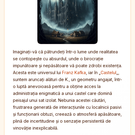
Imaginați-vă că pătrundeți într-o lume unde realitatea
se contopește cu absurdul, unde o birocrație
impunătoare și nepăsătoare vă poate zdrobi existența.
Acesta este universul lui
Franz Kafka
, iar în „
Castelul
„,
suntem aruncați alături de K., un geometru angajat, într-
o luptă anevoioasă pentru a obține acces la
administrația enigmatică a unui castel care domină
peisajul unui sat izolat. Nebunia acestei căutări,
frustrarea generată de interacțiunile cu localnicii pasivi
și funcționarii obtuzi, creează o atmosferă apăsătoare,
plină de incertitudine și o senzație persistentă de
vinovăție inexplicabilă.