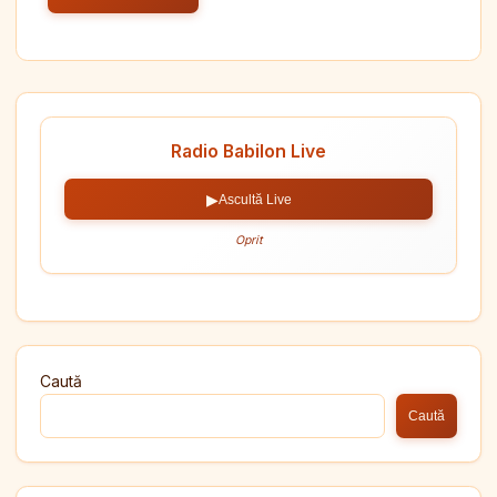
Radio Babilon Live
▶
Ascultă Live
Oprit
Caută
Caută