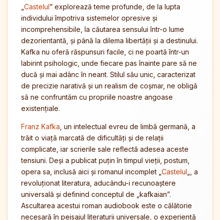
„
Castelul
” explorează teme profunde, de la lupta
individului împotriva sistemelor opresive și
incomprehensibile, la căutarea sensului într-o lume
dezorientantă, și până la dilema libertății și a destinului.
Kafka nu oferă răspunsuri facile, ci ne poartă într-un
labirint psihologic, unde fiecare pas înainte pare să ne
ducă și mai adânc în neant. Stilul său unic, caracterizat
de precizie narativă și un realism de coșmar, ne obligă
să ne confruntăm cu propriile noastre angoase
existențiale.
Franz Kafka
, un intelectual evreu de limbă germană, a
trăit o viață marcată de dificultăți și de relații
complicate, iar scrierile sale reflectă adesea aceste
tensiuni. Deși a publicat puțin în timpul vieții, postum,
opera sa, inclusă aici și romanul incomplet „
Castelul
„, a
revoluționat literatura, aducându-i recunoaștere
universală și definind conceptul de „kafkaian”.
Ascultarea acestui roman audiobook este o călătorie
necesară în peisajul literaturii universale, o experiență