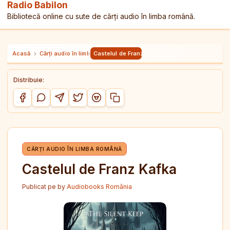
Radio Babilon
Bibliotecă online cu sute de cărți audio în limba română.
Acasă
›
Cărți audio în limba română
›
Castelul de Franz Kafka
Distribuie:
Copiază link-ul
Distribuie pe Facebook
Distribuie pe WhatsApp
Distribuie pe Telegram
Distribuie pe Twitter/X
Distribuie pe Reddit
CĂRȚI AUDIO ÎN LIMBA ROMÂNĂ
Castelul de Franz Kafka
Publicat pe
by
Audiobooks România