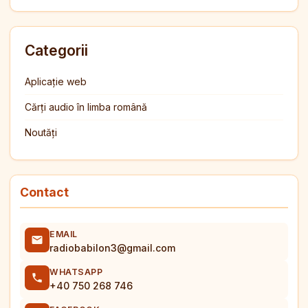
Categorii
Aplicație web
Cărți audio în limba română
Noutăți
Contact
EMAIL
radiobabilon3@gmail.com
WHATSAPP
+40 750 268 746