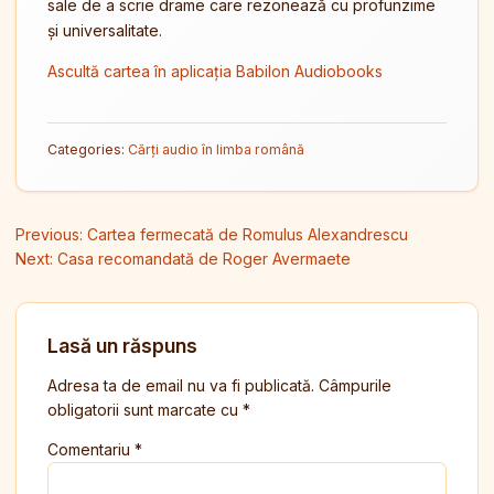
sale de a scrie drame care rezonează cu profunzime
și universalitate.
Ascultă cartea în aplicația Babilon Audiobooks
Categories:
Cărți audio în limba română
Navigare în articole
Previous:
Cartea fermecată de Romulus Alexandrescu
Next:
Casa recomandată de Roger Avermaete
Lasă un răspuns
Adresa ta de email nu va fi publicată.
Câmpurile
obligatorii sunt marcate cu
*
Comentariu
*