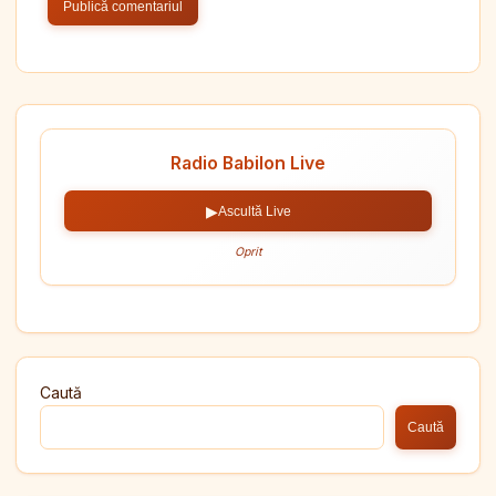
Radio Babilon Live
▶
Ascultă Live
Oprit
Caută
Caută