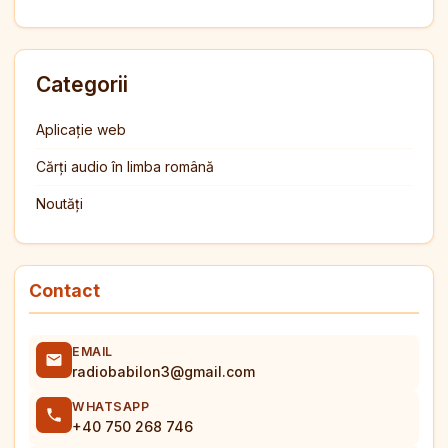
Categorii
Aplicație web
Cărți audio în limba română
Noutăți
Contact
EMAIL
radiobabilon3@gmail.com
WHATSAPP
+40 750 268 746