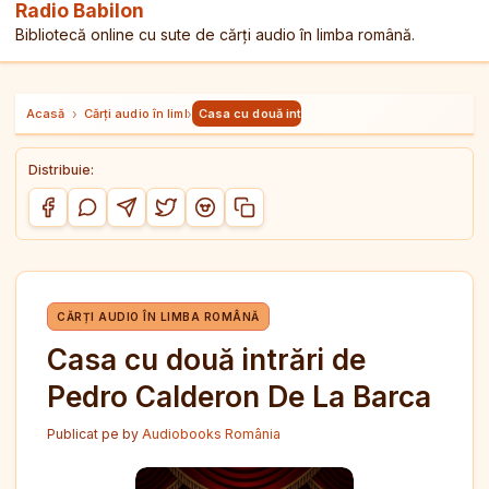
Radio Babilon
Bibliotecă online cu sute de cărți audio în limba română.
Acasă
›
Cărți audio în limba română
›
Casa cu două intrări de Pedro Calderon De La 
Distribuie:
Copiază link-ul
Distribuie pe Facebook
Distribuie pe WhatsApp
Distribuie pe Telegram
Distribuie pe Twitter/X
Distribuie pe Reddit
CĂRȚI AUDIO ÎN LIMBA ROMÂNĂ
Casa cu două intrări de
Pedro Calderon De La Barca
Publicat pe
by
Audiobooks România