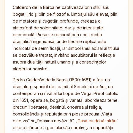
Calderón de la Barca ne captivează prin stilul său
bogat, liric și plin de filozofie. Limbajul său elevat, plin
de metafore și cugetări profunde, creează o
atmosferă de solemnitate, dar și de intensitate
emoțională. Piesa se remarcă prin construcția
dramatică ingenioasă, unde fiecare replică este
încărcată de semnificații, iar simbolismul abisal al titlului
se dezvăluie treptat, invitând ascultătorul la reflecție
asupra dualității naturii umane și a consecințelor
alegerilor noastre.
Pedro Calderón de la Barca (1600-1681) a fost un
dramaturg spaniol de seamă al Secolului de Aur, un
contemporan și rival al lui Lope de Vega. Preot catolic
din 1651, opera sa, bogată și variată, abordează teme
precum libertatea, destinul, onoarea și religia,
consolidându-și reputația prin piese precum „Viața
este vis” și „Doamna nevăzută”. „
Casa cu două intrări
”
este o mărturie a geniului său narativ și a capacității