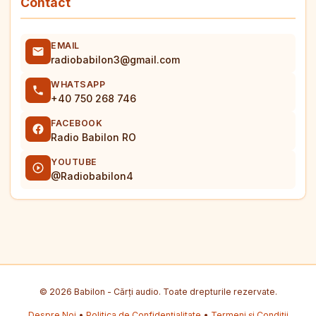
Contact
EMAIL
radiobabilon3@gmail.com
WHATSAPP
+40 750 268 746
FACEBOOK
Radio Babilon RO
YOUTUBE
@Radiobabilon4
© 2026 Babilon - Cărți audio. Toate drepturile rezervate.
Despre Noi
•
Politica de Confidențialitate
•
Termeni și Condiții