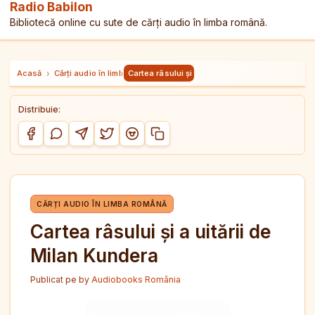
Radio Babilon
Bibliotecă online cu sute de cărți audio în limba română.
Acasă
›
Cărți audio în limba română
›
Cartea râsului și a uitării de Milan Kundera
Distribuie:
Copiază link-ul
Distribuie pe Facebook
Distribuie pe WhatsApp
Distribuie pe Telegram
Distribuie pe Twitter/X
Distribuie pe Reddit
CĂRȚI AUDIO ÎN LIMBA ROMÂNĂ
Cartea râsului și a uitării de
Milan Kundera
Publicat pe
by
Audiobooks România