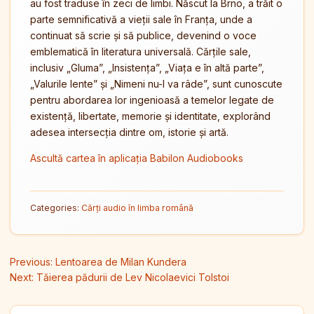
au fost traduse în zeci de limbi. Născut la Brno, a trăit o
parte semnificativă a vieții sale în Franța, unde a
continuat să scrie și să publice, devenind o voce
emblematică în literatura universală. Cărțile sale,
inclusiv „Gluma”, „Insistența”, „Viața e în altă parte”,
„Valurile lente” și „Nimeni nu-l va râde”, sunt cunoscute
pentru abordarea lor ingenioasă a temelor legate de
existență, libertate, memorie și identitate, explorând
adesea intersecția dintre om, istorie și artă.
Ascultă cartea în aplicația Babilon Audiobooks
Categories:
Cărți audio în limba română
Navigare în articole
Previous:
Lentoarea de Milan Kundera
Next:
Tăierea pădurii de Lev Nicolaevici Tolstoi