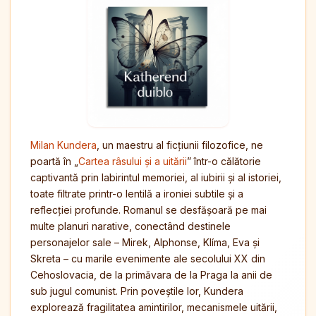
Milan Kundera
, un maestru al ficțiunii filozofice, ne
poartă în „
Cartea râsului și a uitării
” într-o călătorie
captivantă prin labirintul memoriei, al iubirii și al istoriei,
toate filtrate printr-o lentilă a ironiei subtile și a
reflecției profunde. Romanul se desfășoară pe mai
multe planuri narative, conectând destinele
personajelor sale – Mirek, Alphonse, Klíma, Eva și
Skreta – cu marile evenimente ale secolului XX din
Cehoslovacia, de la primăvara de la Praga la anii de
sub jugul comunist. Prin poveștile lor, Kundera
explorează fragilitatea amintirilor, mecanismele uitării,