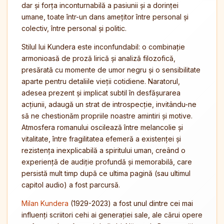
dar și forța inconturnabilă a pasiunii și a dorinței
umane, toate într-un dans amețitor între personal și
colectiv, între personal și politic.
Stilul lui Kundera este inconfundabil: o combinație
armonioasă de proză lirică și analiză filozofică,
presărată cu momente de umor negru și o sensibilitate
aparte pentru detaliile vieții cotidiene. Naratorul,
adesea prezent și implicat subtil în desfășurarea
acțiunii, adaugă un strat de introspecție, invitându-ne
să ne chestionăm propriile noastre amintiri și motive.
Atmosfera romanului oscilează între melancolie și
vitalitate, între fragilitatea efemeră a existenței și
rezistența inexplicabilă a spiritului uman, creând o
experiență de audiție profundă și memorabilă, care
persistă mult timp după ce ultima pagină (sau ultimul
capitol audio) a fost parcursă.
Milan Kundera
(1929-2023) a fost unul dintre cei mai
influenți scriitori cehi ai generației sale, ale cărui opere