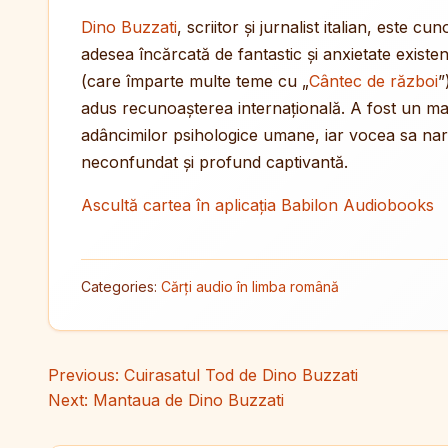
Dino Buzzati
, scriitor și jurnalist italian, este c
adesea încărcată de fantastic și anxietate existe
(care împarte multe teme cu „
Cântec de război
”
adus recunoașterea internațională. A fost un maes
adâncimilor psihologice umane, iar vocea sa narat
neconfundat și profund captivantă.
Ascultă cartea în aplicația Babilon Audiobooks
Categories:
Cărți audio în limba română
Navigare în articole
Previous:
Cuirasatul Tod de Dino Buzzati
Next:
Mantaua de Dino Buzzati