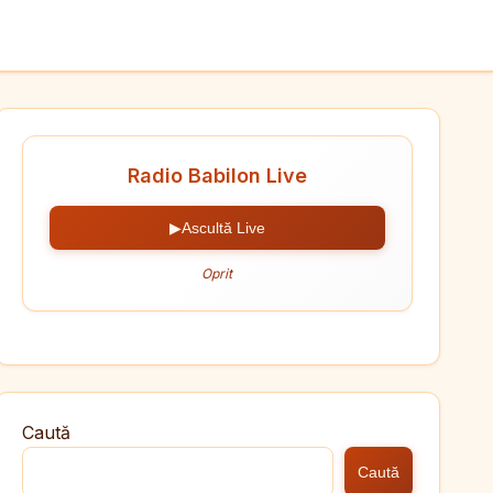
Radio Babilon Live
▶
Ascultă Live
Oprit
Caută
Caută