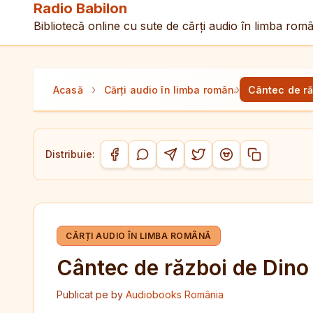
Radio Babilon
Bibliotecă online cu sute de cărți audio în limba rom
›
›
Acasă
Cărți audio în limba română
Cântec de ră
Distribuie:
Copiază link-
Distribuie pe Facebook
Distribuie pe WhatsApp
Distribuie pe Telegram
Distribuie pe Twitter/
Distribuie pe Red
CĂRȚI AUDIO ÎN LIMBA ROMÂNĂ
Cântec de război de Dino
Publicat pe
by
Audiobooks România