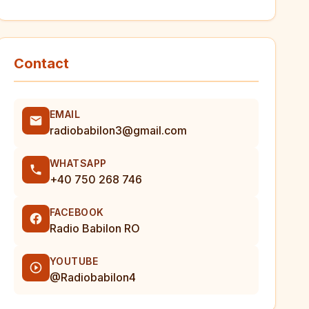
Contact
EMAIL
radiobabilon3@gmail.com
WHATSAPP
+40 750 268 746
FACEBOOK
Radio Babilon RO
YOUTUBE
@Radiobabilon4