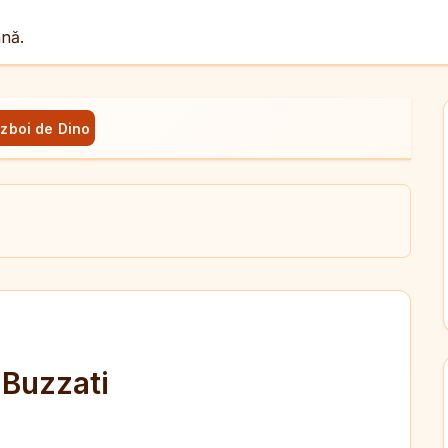
ână.
zboi de Dino Buzzati
ul
X
dit
 Buzzati