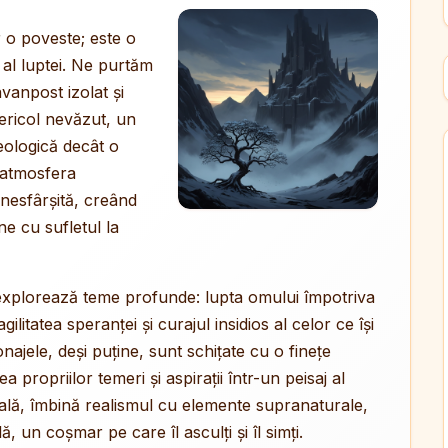
 o poveste; este o
 al luptei. Ne purtăm
vanpost izolat și
 pericol nevăzut, un
eologică decât o
a atmosfera
 nesfârșită, creând
ne cu sufletul la
l explorează teme profunde: lupta omului împotriva
agilitatea speranței și curajul insidios al celor ce își
najele, deși puține, sunt schițate cu o finețe
propriilor temeri și aspirații într-un peisaj al
rgicală, îmbină realismul cu elemente supranaturale,
, un coșmar pe care îl asculți și îl simți.