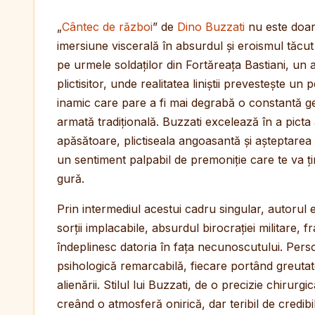
„
Cântec de război
” de
Dino Buzzati
nu este doar
imersiune viscerală în absurdul și eroismul tăcut
pe urmele soldaților din Fortăreața Bastiani, un a
plictisitor, unde realitatea liniștii prevestește un
inamic care pare a fi mai degrabă o constantă g
armată tradițională. Buzzati excelează în a pict
apăsătoare, plictiseala angoasantă și așteptarea
un sentiment palpabil de premoniție care te va ți
gură.
Prin intermediul acestui cadru singular, autoru
sorții implacabile, absurdul birocrației militare, fr
îndeplinesc datoria în fața necunoscutului. Perso
psihologică remarcabilă, fiecare portând greutatea 
alienării. Stilul lui Buzzati, de o precizie chiru
creând o atmosferă onirică, dar teribil de credibilă