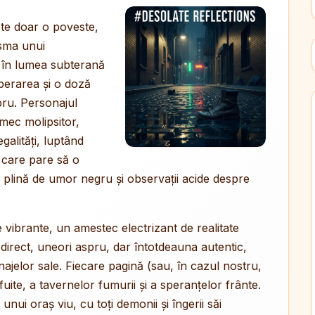
te doar o poveste,
isma unui
 în lumea subterană
perarea și o doză
bru. Personajul
rmec molipsitor,
egalități, luptând
 care pare să o
 plină de umor negru și observații acide despre
vibrante, un amestec electrizant de realitate
l direct, uneori aspru, dar întotdeauna autentic,
najelor sale. Fiecare pagină (sau, în cazul nostru,
fuite, a tavernelor fumurii și a speranțelor frânte.
l unui oraș viu, cu toți demonii și îngerii săi