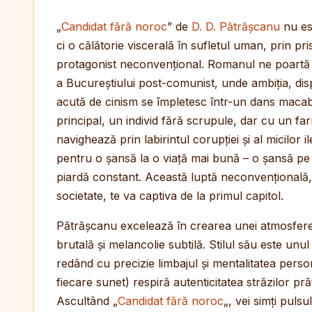
„
Candidat fără noroc
” de
D. D. Pătrășcanu
nu es
ci o călătorie viscerală în sufletul uman, prin pr
protagonist neconvențional. Romanul ne poartă
a Bucureștiului post-comunist, unde ambiția, dis
acută de cinism se împletesc într-un dans maca
principal, un individ fără scrupule, dar cu un fa
navighează prin labirintul corupției și al micilor il
pentru o șansă la o viață mai bună – o șansă pe
piardă constant. Această luptă neconvențională,
societate, te va captiva de la primul capitol.
Pătrășcanu excelează în crearea unei atmosfere 
brutală și melancolie subtilă. Stilul său este unu
redând cu precizie limbajul și mentalitatea perso
fiecare sunet) respiră autenticitatea străzilor pră
Ascultând „
Candidat fără noroc
„, vei simți pulsu