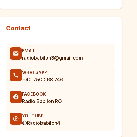
Contact
EMAIL
radiobabilon3@gmail.com
WHATSAPP
+40 750 268 746
FACEBOOK
Radio Babilon RO
YOUTUBE
@Radiobabilon4