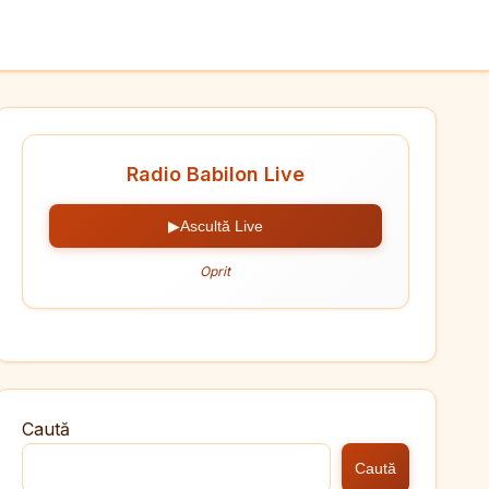
Radio Babilon Live
▶
Ascultă Live
Oprit
Caută
Caută