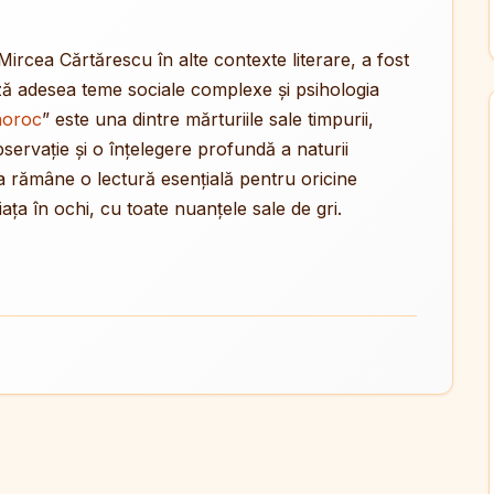
ircea Cărtărescu în alte contexte literare, a fost
ză adesea teme sociale complexe și psihologia
noroc
” este una dintre mărturiile sale timpurii,
ervație și o înțelegere profundă a naturii
sa rămâne o lectură esențială pentru oricine
ța în ochi, cu toate nuanțele sale de gri.