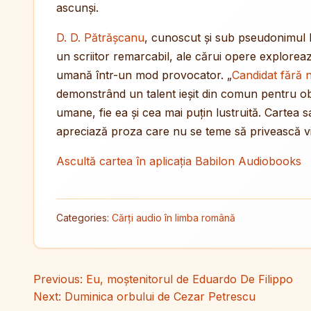
ascunși.
D. D. Pătrășcanu
, cunoscut și sub pseudonimul M
un scriitor remarcabil, ale cărui opere explorea
umană într-un mod provocator. „
Candidat fără 
demonstrând un talent ieșit din comun pentru obs
umane, fie ea și cea mai puțin lustruită. Cartea 
apreciază proza care nu se teme să privească via
Ascultă cartea în aplicația Babilon Audiobooks
Categories:
Cărți audio în limba română
Navigare în articole
Previous:
Eu, moștenitorul de Eduardo De Filippo
Next:
Duminica orbului de Cezar Petrescu