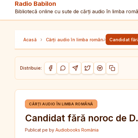
Radio Babilon
Bibliotecă online cu sute de cărți audio în limba rom
›
›
Acasă
Cărți audio în limba română
Candidat făr
Distribuie:
Copiază link-
Distribuie pe Facebook
Distribuie pe WhatsApp
Distribuie pe Telegram
Distribuie pe Twitter/
Distribuie pe Red
CĂRȚI AUDIO ÎN LIMBA ROMÂNĂ
Candidat fără noroc de D
Publicat pe
by
Audiobooks România