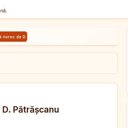
ână.
ă noroc de D. D. Pătrășcanu
ul
X
dit
. D. Pătrășcanu