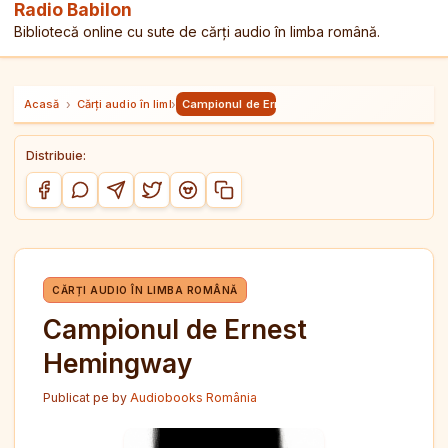
Radio Babilon
Bibliotecă online cu sute de cărți audio în limba română.
Acasă
›
Cărți audio în limba română
›
Campionul de Ernest Hemingway
Distribuie:
Copiază link-ul
Distribuie pe Facebook
Distribuie pe WhatsApp
Distribuie pe Telegram
Distribuie pe Twitter/X
Distribuie pe Reddit
CĂRȚI AUDIO ÎN LIMBA ROMÂNĂ
Campionul de Ernest
Hemingway
Publicat pe
by
Audiobooks România