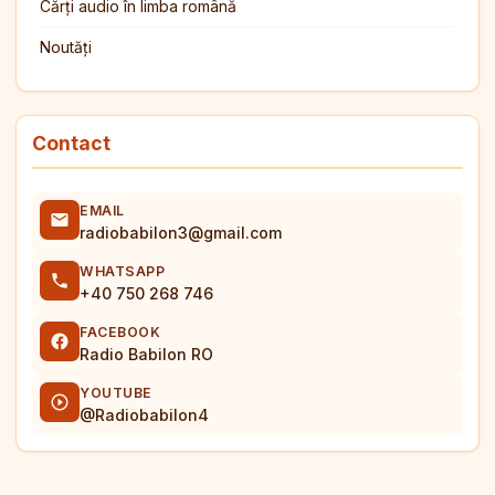
Cărți audio în limba română
Noutăți
Contact
EMAIL
radiobabilon3@gmail.com
WHATSAPP
+40 750 268 746
FACEBOOK
Radio Babilon RO
YOUTUBE
@Radiobabilon4