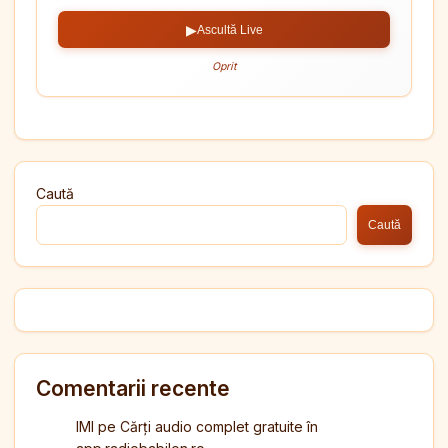
▶
Ascultă Live
Oprit
Caută
Caută
Comentarii recente
IMI
pe
Cărți audio complet gratuite în