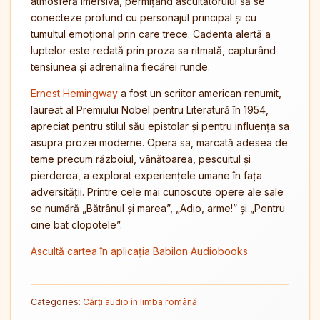
atmosferă imersivă, permițând ascultătorului să se
conecteze profund cu personajul principal și cu
tumultul emoțional prin care trece. Cadenta alertă a
luptelor este redată prin proza sa ritmată, capturând
tensiunea și adrenalina fiecărei runde.
Ernest Hemingway
a fost un scriitor american renumit,
laureat al Premiului Nobel pentru Literatură în 1954,
apreciat pentru stilul său epistolar și pentru influența sa
asupra prozei moderne. Opera sa, marcată adesea de
teme precum războiul, vânătoarea, pescuitul și
pierderea, a explorat experiențele umane în fața
adversității. Printre cele mai cunoscute opere ale sale
se numără „Bătrânul și marea”, „Adio, arme!” și „Pentru
cine bat clopotele”.
Ascultă cartea în aplicația Babilon Audiobooks
Categories:
Cărți audio în limba română