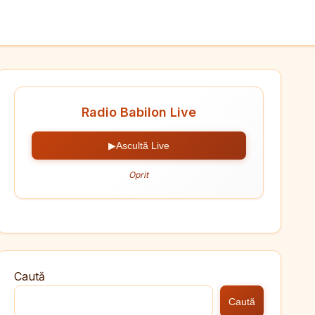
Radio Babilon Live
▶
Ascultă Live
Oprit
Caută
Caută