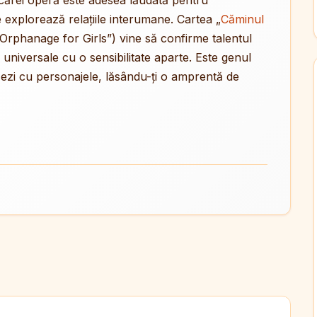
 cărei operă este adesea lăudată pentru
explorează relațiile interumane. Cartea „
Căminul
he Orphanage for Girls”) vine să confirme talentul
universale cu o sensibilitate aparte. Este genul
zezi cu personajele, lăsându-ți o amprentă de