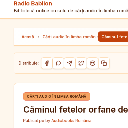
Radio Babilon
Bibliotecă online cu sute de cărți audio în limba rom
›
›
Acasă
Cărți audio în limba română
Căminul fet
Distribuie:
Copiază link-
Distribuie pe Facebook
Distribuie pe WhatsApp
Distribuie pe Telegram
Distribuie pe Twitter/
Distribuie pe Red
CĂRȚI AUDIO ÎN LIMBA ROMÂNĂ
Căminul fetelor orfane 
Publicat pe
by
Audiobooks România