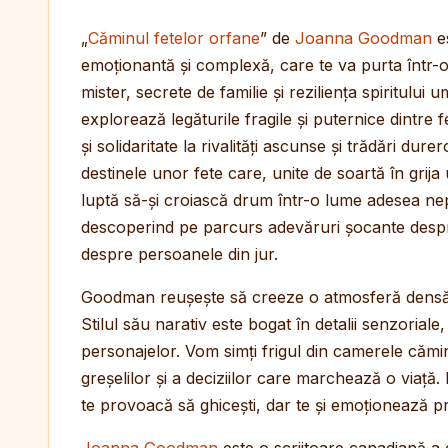
„
Căminul fetelor orfane
” de
Joanna Goodman
e
emoționantă și complexă, care te va purta într-o
mister, secrete de familie și reziliența spiritulu
explorează legăturile fragile și puternice dintre f
și solidaritate la rivalități ascunse și trădări du
destinele unor fete care, unite de soartă în grija 
luptă să-și croiască drum într-o lume adesea ne
descoperind pe parcurs adevăruri șocante despre
despre persoanele din jur.
Goodman reușește să creeze o atmosferă densă, p
Stilul său narativ este bogat în detalii senzoriale
personajelor. Vom simți frigul din camerele căminu
greșelilor și a deciziilor care marchează o viață.
te provoacă să ghicești, dar te și emoționează p