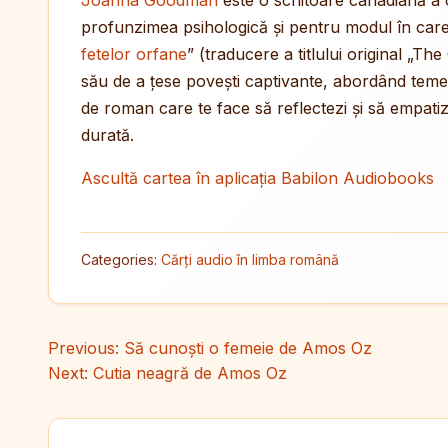
Joanna Goodman
este o scriitoare canadiană a
profunzimea psihologică și pentru modul în care 
fetelor orfane
” (traducere a titlului original „T
său de a țese povești captivante, abordând teme 
de roman care te face să reflectezi și să empati
durată.
Ascultă cartea în aplicația Babilon Audiobooks
Categories:
Cărți audio în limba română
Navigare în articole
Previous:
Să cunoști o femeie de Amos Oz
Next:
Cutia neagră de Amos Oz