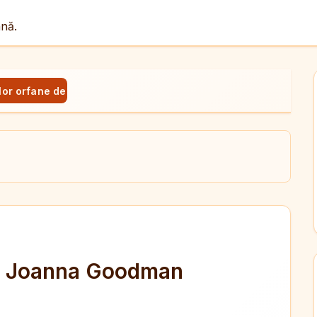
ână.
elor orfane de Joanna Goodman
ul
X
dit
de Joanna Goodman