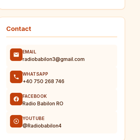
Contact
EMAIL
radiobabilon3@gmail.com
WHATSAPP
+40 750 268 746
FACEBOOK
Radio Babilon RO
YOUTUBE
@Radiobabilon4