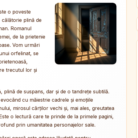
ste o poveste
 călătorie plină de
i uman. Romanul
emei, de la prietenie
reroase. Vom urmări
unui orfelinat, se
prietenoasă,
 trecutul lor și
lină de suspans, dar și de o tandrețe subtilă.
, evocând cu măiestrie cadrele și emoțiile
lui, mirosul cărților vechi și, mai ales, greutatea
 Este o lectură care te prinde de la primele pagini,
rofund prin umanitatea personajelor sale.