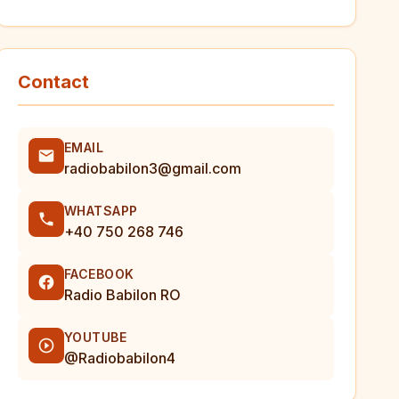
Contact
EMAIL
radiobabilon3@gmail.com
WHATSAPP
+40 750 268 746
FACEBOOK
Radio Babilon RO
YOUTUBE
@Radiobabilon4