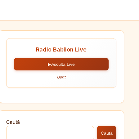
Radio Babilon Live
▶
Ascultă Live
Oprit
Caută
Caută