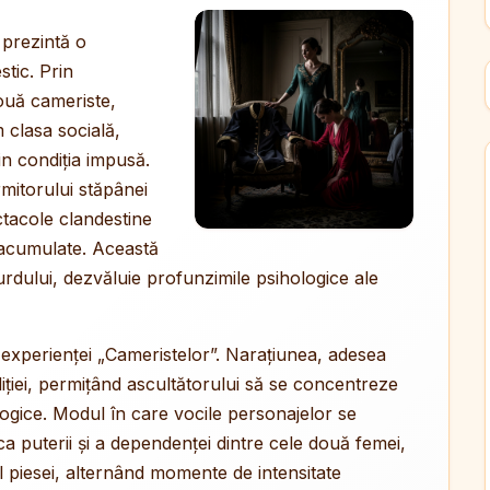
 prezintă o
stic. Prin
 două cameriste,
 clasa socială,
in condiția impusă.
rmitorului stăpânei
tacole clandestine
e acumulate. Această
rdului, dezvăluie profunzimile psihologice ale
xperienței „Cameristelor”. Narațiunea, adesea
iției, permițând ascultătorului să se concentreze
hologice. Modul în care vocile personajelor se
a puterii și a dependenței dintre cele două femei,
l piesei, alternând momente de intensitate