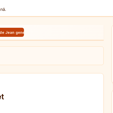
ână.
 de Jean genet
ul
X
dit
et