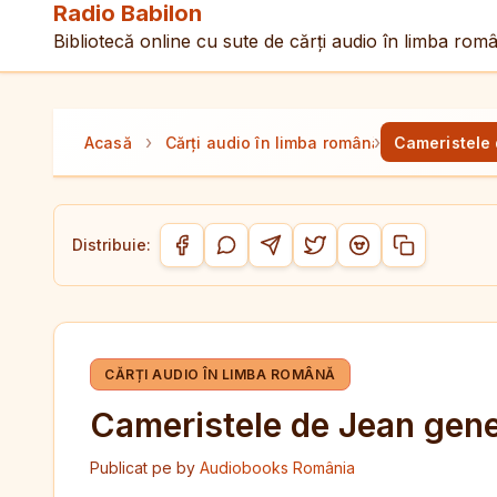
Radio Babilon
Bibliotecă online cu sute de cărți audio în limba rom
›
›
Acasă
Cărți audio în limba română
Cameristele
Distribuie:
Copiază link-
Distribuie pe Facebook
Distribuie pe WhatsApp
Distribuie pe Telegram
Distribuie pe Twitter/
Distribuie pe Red
CĂRȚI AUDIO ÎN LIMBA ROMÂNĂ
Cameristele de Jean gen
Publicat pe
by
Audiobooks România