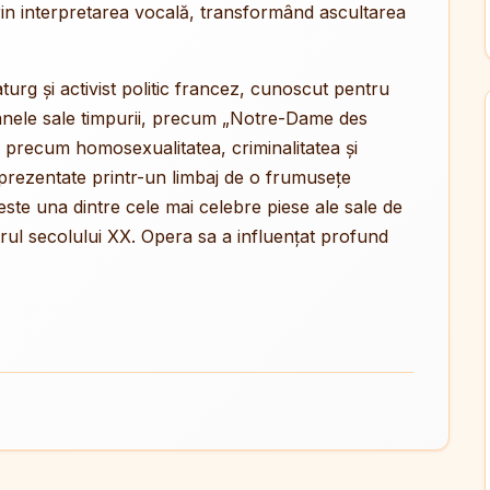
rin interpretarea vocală, transformând ascultarea
urg și activist politic francez, cunoscut pentru
anele sale timpurii, precum „Notre-Dame des
e precum homosexualitatea, criminalitatea și
prezentate printr-un limbaj de o frumusețe
este una dintre cele mai celebre piese ale sale de
trul secolului XX. Opera sa a influențat profund