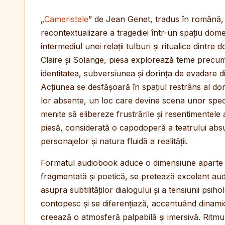
„
Cameristele
” de Jean Genet, tradus în română,
recontextualizare a tragediei într-un spațiu dome
intermediul unei relații tulburi și ritualice dintre
Claire și Solange, piesa explorează teme precum
identitatea, subversiunea și dorința de evadare d
Acțiunea se desfășoară în spațiul restrâns al do
lor absente, un loc care devine scena unor spec
menite să elibereze frustrările și resentimentel
piesă, considerată o capodoperă a teatrului absu
personajelor și natura fluidă a realității.
Formatul audiobook aduce o dimensiune aparte e
fragmentată și poetică, se pretează excelent aud
asupra subtilităților dialogului și a tensiunii psi
contopesc și se diferențiază, accentuând dinamic
creează o atmosferă palpabilă și imersivă. Ritmu