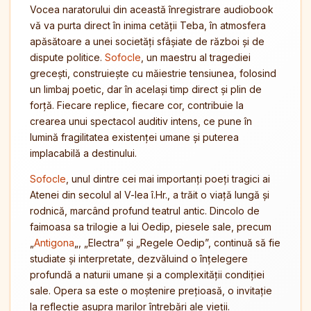
Vocea naratorului din această înregistrare audiobook
vă va purta direct în inima cetății Teba, în atmosfera
apăsătoare a unei societăți sfâșiate de război și de
dispute politice.
Sofocle
, un maestru al tragediei
grecești, construiește cu măiestrie tensiunea, folosind
un limbaj poetic, dar în același timp direct și plin de
forță. Fiecare replice, fiecare cor, contribuie la
crearea unui spectacol auditiv intens, ce pune în
lumină fragilitatea existenței umane și puterea
implacabilă a destinului.
Sofocle
, unul dintre cei mai importanți poeți tragici ai
Atenei din secolul al V-lea î.Hr., a trăit o viață lungă și
rodnică, marcând profund teatrul antic. Dincolo de
faimoasa sa trilogie a lui Oedip, piesele sale, precum
„
Antigona
„, „Electra” și „Regele Oedip”, continuă să fie
studiate și interpretate, dezvăluind o înțelegere
profundă a naturii umane și a complexității condiției
sale. Opera sa este o moștenire prețioasă, o invitație
la reflecție asupra marilor întrebări ale vieții.