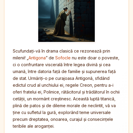
Scufundați-vă în drama clasică ce rezonează prin
milenii! „
Antigona
” de
Sofocle
nu este doar o poveste,
ci o confruntare viscerală între legea divină și cea
umană, între datoria față de familie și supunerea față
de stat. Urmăriți-o pe curajoasa Antigonă, sfidând
edictul crud al unchiului ei, regele Creon, pentru a-i
oferi fratelui ei, Polinice, rătăcitorul și trădătorul în ochii
cetății, un mormânt creștinesc. Această luptă titanică,
plină de patos și de dileme morale de neclintit, vă va
ține cu sufletul la gură, explorând teme universale
precum dreptatea, onoarea, curajul și consecințele
teribile ale aroganței.