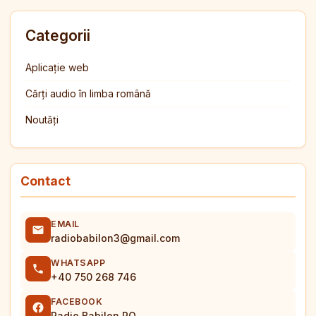
Categorii
Aplicație web
Cărți audio în limba română
Noutăți
Contact
EMAIL
radiobabilon3@gmail.com
WHATSAPP
+40 750 268 746
FACEBOOK
Radio Babilon RO