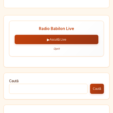
Radio Babilon Live
▶
Ascultă Live
Oprit
Caută
Caută