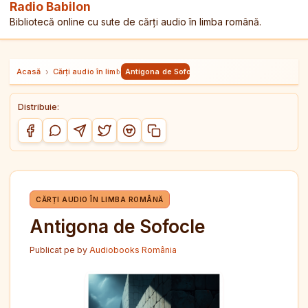
Radio Babilon
Bibliotecă online cu sute de cărți audio în limba română.
Acasă
›
Cărți audio în limba română
›
Antigona de Sofocle
Distribuie:
Copiază link-ul
Distribuie pe Facebook
Distribuie pe WhatsApp
Distribuie pe Telegram
Distribuie pe Twitter/X
Distribuie pe Reddit
CĂRȚI AUDIO ÎN LIMBA ROMÂNĂ
Antigona de Sofocle
Publicat pe
by
Audiobooks România