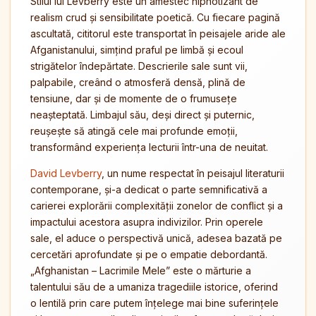
Stilul lui Levberry este un amestec hipnotizant de
realism crud și sensibilitate poetică. Cu fiecare pagină
ascultată, cititorul este transportat în peisajele aride ale
Afganistanului, simțind praful pe limbă și ecoul
strigătelor îndepărtate. Descrierile sale sunt vii,
palpabile, creând o atmosferă densă, plină de
tensiune, dar și de momente de o frumusețe
neașteptată. Limbajul său, deși direct și puternic,
reușește să atingă cele mai profunde emoții,
transformând experiența lecturii într-una de neuitat.
David Levberry
, un nume respectat în peisajul literaturii
contemporane, și-a dedicat o parte semnificativă a
carierei explorării complexității zonelor de conflict și a
impactului acestora asupra indivizilor. Prin operele
sale, el aduce o perspectivă unică, adesea bazată pe
cercetări aprofundate și pe o empatie debordantă.
„Afghanistan – Lacrimile Mele” este o mărturie a
talentului său de a umaniza tragediile istorice, oferind
o lentilă prin care putem înțelege mai bine suferințele