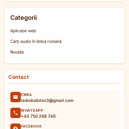
Categorii
Aplicație web
Cărți audio în limba română
Noutăți
Contact
EMAIL
radiobabilon3@gmail.com
WHATSAPP
+40 750 268 746
FACEBOOK