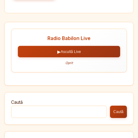
Radio Babilon Live
▶
Ascultă Live
Oprit
Caută
Caută