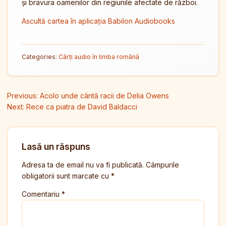
și bravura oamenilor din regiunile afectate de război.
Ascultă cartea în aplicația Babilon Audiobooks
Categories:
Cărți audio în limba română
Navigare în articole
Previous:
Acolo unde cântă racii de Delia Owens
Next:
Rece ca piatra de David Baldacci
Lasă un răspuns
Adresa ta de email nu va fi publicată.
Câmpurile
obligatorii sunt marcate cu
*
Comentariu
*