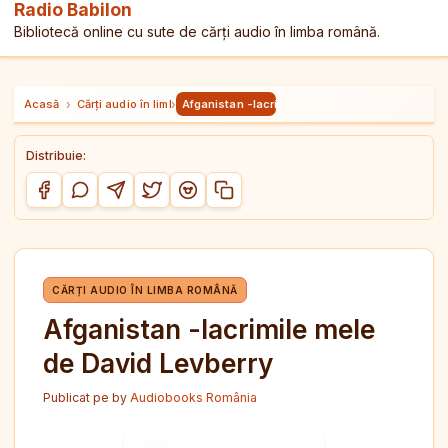
Radio Babilon
Bibliotecă online cu sute de cărți audio în limba română.
Acasă
›
Cărți audio în limba română
›
Afganistan -lacrimile mele de David Levberry
Distribuie:
Copiază link-ul
Distribuie pe Facebook
Distribuie pe WhatsApp
Distribuie pe Telegram
Distribuie pe Twitter/X
Distribuie pe Reddit
CĂRȚI AUDIO ÎN LIMBA ROMÂNĂ
Afganistan -lacrimile mele
de David Levberry
Publicat pe
by
Audiobooks România